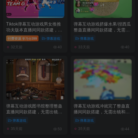
Tiktok弹幕互动游戏男女推推
弹幕互动游戏挤爆水果/捏西瓜
功夫版本直播间同款搭建，无
整蛊直播间同款搭建，无需出
需出镜和才艺，画面有趣，人
镜和才艺，画面有趣，人气礼
付费资源
399
弹幕游戏
弹幕游戏
学习分
气礼物嘎嘎猛
物嘎嘎猛
32天前
33天前
40
40
弹幕互动游戏图书馆整理整蛊
弹幕互动游戏冲就完了整蛊直
直播间同款搭建，无需出镜和
播间同款搭建，无需出镜和才
才艺，画面有趣，人气礼物嘎
艺，画面有趣，人气礼物嘎嘎
弹幕游戏
弹幕游戏
嘎猛
猛
35天前
35天前
50
44