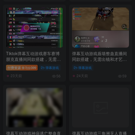
Tiktok弹幕互动游戏赛车赛博
弹幕互动游戏盾墙整蛊直播间
朋克直播间同款搭建，无需出
同款搭建，无需出镜和才艺，
镜和才艺，画面有趣，人气礼
画面有趣，人气礼物嘎嘎猛
付费资源
399
弹幕游戏
弹幕游戏
学习分
物嘎嘎猛
23天前
24天前
56
59
弹幕互动游戏神庙逃亡整蛊直
弹幕互动游戏三角洲无人直播