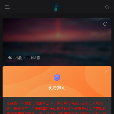
礼物
共198篇
排序
更新
浏览
点赞
评论
免责声明
本站提供的资源，都来自网络，版权争议与本站无关，所有内
容、破解补丁、注册机和注册信息及软件的解密分析文章仅限用
于学习和研究目的。不得将上述内容用于商业或者非法用途，否