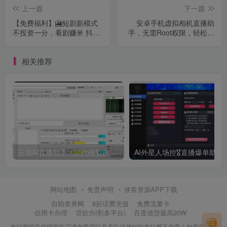
上一篇
下一篇
【免费福利】🎦短剧新模式
安卓手机虚拟相机直播助
不投资一分，看剧赚米 抖音
手，无需Root权限，轻松实
热播短剧扫码免费看 分享还
现24小时直播放映电影或者
可以赚管道收入 无脑操作，
使用提前录制好的视频进行
相关推荐
日入3位数～
24小时直播，支持无人值守
直播
云顶AI直播助手：二代模型自然逼真、AI语音训练器、 AI语音无人直播机器人新方案，支持多个平台
AI外星人场控🎖直播爆单助手，一款专门为直播人打造的直
网站地图
免责声明
侠客资源APP下载
自助查券网
8折话费充值
免费流量卡
信用卡办理
贷款办理(多平台)
百度借贷最高20W
本站资源仅供研究学习请勿商用以及产生法律纠纷本站概不负责！如果侵犯了