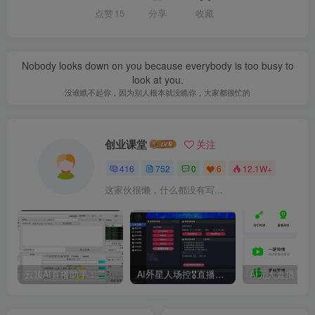
点赞
15
分享
收藏
Nobody looks down on you because everybody is too busy to
look at you.
没谁瞧不起你，因为别人根本就没瞧你，大家都很忙的
创业课堂
关注
416
752
0
6
12.1W+
这家伙很懒，什么都没有写...
云顶AI直播助手：二代模型自然逼真、AI语音训练器、 AI语音无人直播机器人新方案，支持多个平台
AI外星人场控🎖直播爆单助手，一款专门为直播人打造的直播辅助软件，支持商品带货、KS团购，手机开播、伴侣开播均可