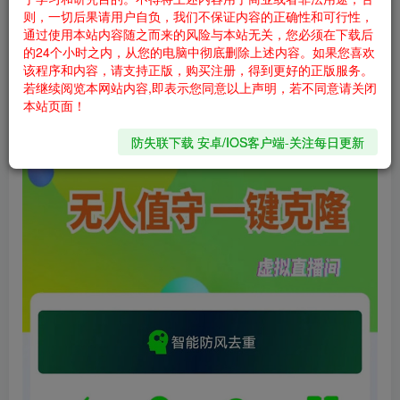
数字人转播带货，提升效率
则，一切后果请用户自负，我们不保证内容的正确性和可行性，
通过使用本站内容随之而来的风险与本站无关，您必须在下载后
想象一下，当你忙得不可开交，却又想要通过直播带货时，
的24个小时之内，从您的电脑中彻底删除上述内容。如果您喜欢
怎么才能不影响业绩呢？这时候，鹿播精灵的AI数字人就派
该程序和内容，请支持正版，购买注册，得到更好的正版服务。
若继续阅览本网站内容,即表示您同意以上声明，若不同意请关闭
上用场了！你可以轻松创建一个数字人，设定好讲解内容和
本站页面！
节奏，然后就可以让它代替你进行精准的商品推荐。
防失联下载 安卓/IOS客户端-关注每日更新