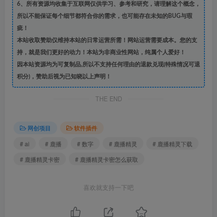
6、所有资源均收集于互联网仅供学习、参考和研究，请理解这个概念，
所以不能保证每个细节都符合你的需求，也可能存在未知的BUG与瑕
疵！
本站收取赞助仅维持本站的日常运营所需！网站运营需要成本。您的支
持，就是我们更好的动力！本站为非商业性网站，纯属个人爱好！
因本站资源均为可复制品,所以不支持任何理由的退款兑现(特殊情况可退
积分)，赞助后视为已知晓以上声明！
THE END
网创项目
软件插件
# ai
# 鹿播
# 数字
# 鹿播精灵
# 鹿播精灵下载
# 鹿播精灵卡密
# 鹿播精灵卡密怎么获取
喜欢就支持一下吧