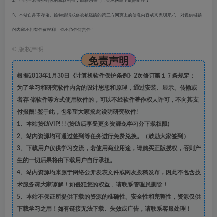
2、本内容若侵犯到你的版权利益，请联系我们，会尽快给予删除处理！
3、本站自身不存储、控制编辑或修改被链接的第三方网页上的信息内容或其表现形式，对提供链接
的内容不拥有任何权利，也不负任何责任！
©
版权声明
免责声明
根据2013年1月30日《计算机软件保护条例》2次修订第１７条规定：
为了学习和研究软件内含的设计思想和原理，通过安装、显示、传输或
者存 储软件等方式使用软件的，可以不经软件著作权人许可，不向其支
付报酬! 鉴于此，也希望大家按此说明研究软件!
1、本站赞助VIP! ! ! (赞助后享受更多资源免学习分下载权限)
2、站内资源均可通过签到等任务进行免费兑换。（鼓励大家签到）
3、下载用户仅供学习交流，若使用商业用途，请购买正版授权，否则产
生的一切后果将由下载用户自行承担。
4、站内资源均来源于网络公开发表文件或网友投稿发布，因此不包含技
术服务请大家谅解！如侵犯您的权益，请联系管理员删除！
5、本站不保证所提供下载的资源的准确性、安全性和完整性，资源仅供
下载学习之用！如有链接无法下载、失效或广告，请联系客服处理！