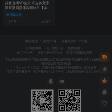
抖音直播VR全景3D立体元宇
宙直播间搭建教程软件【详细
玩法教程】
弹幕游戏
2年前
267
网站地图
免责声明
侠客资源APP下载
自助查券网
8折话费充值
免费流量卡
信用卡办理
贷款办理(多平台)
百度借贷最高20W
本站资源仅供研究学习请勿商用以及产生法律纠纷本站概不负责！如果侵犯了
您的权益请与我们联系
Copyright © 2023 ·
直播学苑-直播爱好者的聚集地
· 版权所有
信息产业部备案号 ·
渝ICP备2024024174号
·
渝公网安备50023702000262