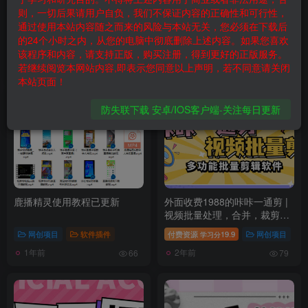
则，一切后果请用户自负，我们不保证内容的正确性和可行性，
外面收费688的正版放飞直播
一台手机撬动无人直播新时
通过使用本站内容随之而来的风险与本站无关，您必须在下载后
转播录播神器，不限流防封号
代：AI矩阵带货、团购、小时
的24个小时之内，从您的电脑中彻底删除上述内容。如果您喜欢
支持多平台直播软件【直播脚
达全搞定
付费资源
19.9
软件插件
付费资源
200
商用正版
该程序和内容，请支持正版，购买注册，得到更好的正版服务。
学习分
学习分
本+使用教程】
若继续阅览本网站内容,即表示您同意以上声明，若不同意请关闭
2个月前
2个月前
42
53
本站页面！
防失联下载 安卓/IOS客户端-关注每日更新
鹿播精灵使用教程已更新
外面收费1988的咔咔一通剪 |
视频批量处理，合并，裁剪，
转图片，视频去重等功能【软
网创项目
软件插件
付费资源
19.9
网创项目
学习分
件卡密+详细教程】
1年前
2年前
66
79