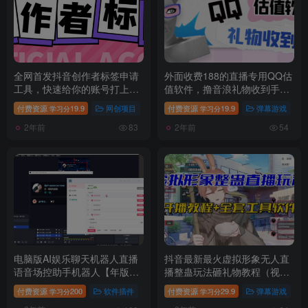
全网首发抖音创作者标签申请
外面收费188的直播专用QQ估
工具，快速给你的账号打上标
值软件，撸音浪礼物收到手软
签【标签脚本+使用教程】
【估值软件+详细教程】
付费资源
19.9
网创项目
付费资源
19.9
弹幕游戏
学习分
学习分
2年前
2年前
83
54
电脑版AI娱乐聊天机器人直播
抖音最新最火虚拟形象无人直
语音场控助手机器人【年版软
播整蛊玩法砸礼物教程（视频
件+教程】
开播教程+全套工具软件）
付费资源
200
软件插件
付费资源
29.9
弹幕游戏
学习分
学习分