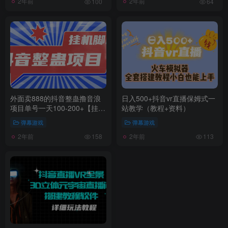
2年前
2年前
100
64
外面卖888的抖音整蛊撸音浪
日入500+抖音vr直播保姆式一
项目单号一天100-200+【挂机
站教学（教程+资料）
脚本+详细教程】
弹幕游戏
弹幕游戏
2年前
2年前
158
113