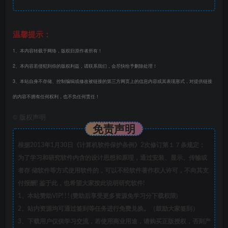
温馨提示：
1、本内容转载于网络，版权归原作者所有！
2、本内容若侵犯到你的版权利益，请联系我们，会尽快给予删除处理！
3、本站自身不存储、控制编辑或修改被链接的第三方网页上的信息内容或其表现形式，对提供链接
的内容不拥有任何权利，也不负任何责任！
©
版权声明
免责声明
根据2013年1月30日《计算机软件保护条例》2次修订第１７条规定：
为了学习和研究软件内含的设计思想和原理，通过安装、显示、传输或
者存 储软件等方式使用软件的，可以不经软件著作权人许可，不向其支
付报酬! 鉴于此，也希望大家按此说明研究软件!
1、本站赞助VIP! ! ! (赞助后享受更多资源免学习分下载权限)
2、站内资源均可通过签到等任务进行免费兑换。（鼓励大家签到）
3、下载用户仅供学习交流，若使用商业用途，请购买正版授权，否则产