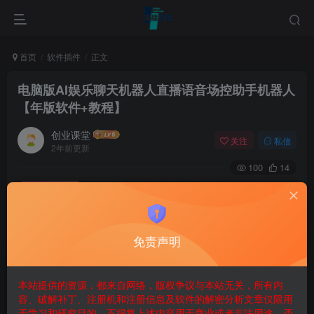
首页
软件插件
正文
电脑版AI娱乐聊天机器人直播语音场控助手机器人
【年版软件+教程】
创业课堂
关注
私信
2年前更新
100
14
付费资源
已售 257
电脑版AI娱乐聊天机器人直播语音场控助手机器人【年版软件+教程】
此内容为积分兑换，请兑换后查看，可通过签到获得积分！
本站仅做项目分享，不提供一对一指导，如果不会操作，请仔细查
免责声明
看网盘内教程自行研究，小白接受不了的请勿下单！站内资源仅供
研究学习使用！请勿商业运营,违法使用和传播！
若资源下载链接失效或无下载链接情况请先联系网站客服！售后：
本站提供的资源，都来自网络，版权争议与本站无关，所有内
200
容、破解补丁、注册机和注册信息及软件的解密分析文章仅限用
于学习和研究目的。不得将上述内容用于商业或者非法用途，否