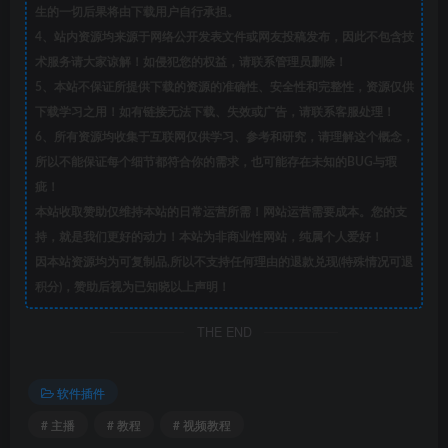
生的一切后果将由下载用户自行承担。
4、站内资源均来源于网络公开发表文件或网友投稿发布，因此不包含技
术服务请大家谅解！如侵犯您的权益，请联系管理员删除！
5、本站不保证所提供下载的资源的准确性、安全性和完整性，资源仅供
下载学习之用！如有链接无法下载、失效或广告，请联系客服处理！
6、所有资源均收集于互联网仅供学习、参考和研究，请理解这个概念，
所以不能保证每个细节都符合你的需求，也可能存在未知的BUG与瑕
疵！
本站收取赞助仅维持本站的日常运营所需！网站运营需要成本。您的支
持，就是我们更好的动力！本站为非商业性网站，纯属个人爱好！
因本站资源均为可复制品,所以不支持任何理由的退款兑现(特殊情况可退
积分)，赞助后视为已知晓以上声明！
THE END
软件插件
# 主播
# 教程
# 视频教程