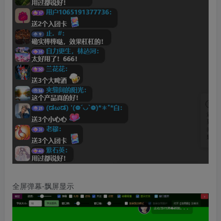
全屏弹幕-飘屏显示