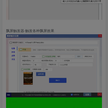
飘屏触发器-触发各种飘屏效果