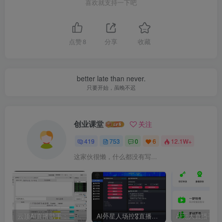
喜欢就支持一下吧
点赞
8
分享
收藏
better late than never.
只要开始，虽晚不迟
创业课堂
关注
419
753
0
6
12.1W+
这家伙很懒，什么都没有写...
云顶AI直播助手：二代模型自然逼真、AI语音训练器、 AI语音无人直播机器人新方案，支持多个平台
AI外星人场控🎖直播爆单助手，一款专门为直播人打造的直播辅助软件，支持商品带货、KS团购，手机开播、伴侣开播均可