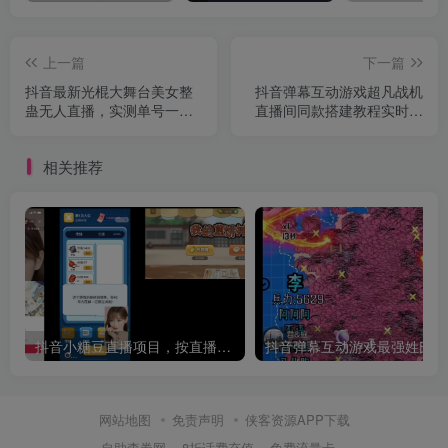
上一篇
下一篇
抖音最新光棍大舞台美女整
抖音弹幕互动游戏超凡战机
蛊无人直播，实测单号一天
直播间同款搭建教程实时互
音浪5000~30000
动直播
相关推荐
抖音小糖豆直播项目，按直播间点击获得收益
抖音
网站地图
免责声明
侠客资源APP下载
自助查券网
8折话费充值
免费流量卡