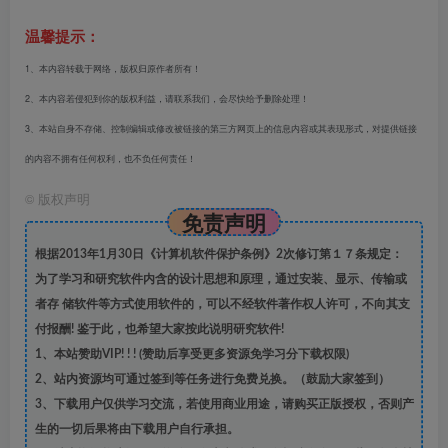
温馨提示：
1、本内容转载于网络，版权归原作者所有！
2、本内容若侵犯到你的版权利益，请联系我们，会尽快给予删除处理！
3、本站自身不存储、控制编辑或修改被链接的第三方网页上的信息内容或其表现形式，对提供链接
的内容不拥有任何权利，也不负任何责任！
©
版权声明
免责声明
根据2013年1月30日《计算机软件保护条例》2次修订第１７条规定：
为了学习和研究软件内含的设计思想和原理，通过安装、显示、传输或
者存 储软件等方式使用软件的，可以不经软件著作权人许可，不向其支
付报酬! 鉴于此，也希望大家按此说明研究软件!
1、本站赞助VIP! ! ! (赞助后享受更多资源免学习分下载权限)
2、站内资源均可通过签到等任务进行免费兑换。（鼓励大家签到）
3、下载用户仅供学习交流，若使用商业用途，请购买正版授权，否则产
生的一切后果将由下载用户自行承担。