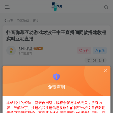
首页
弹幕游戏
正文
抖音弹幕互动游戏对波王中王直播间同款搭建教程
实时互动直播
创业课堂
关注
私信
3年前发布
101
8
抖音弹幕互动游戏对波王中王直播间同款搭建教程实时互动
直播
对波王中王是一款2DQ版卡通风格休闲比赛玩法。直播间观
免责声明
众输入指令以对波大赛参赛者的身份加入左右方任意阵营。
玩家点赞可以使玩家角色本身发射能量波，送礼物可以召唤
本站提供的资源，都来自网络，版权争议与本站无关，所有内
礼物角色发射特殊的能量波。点赞和送礼物行为均可给己方
容、破解补丁、注册机和注册信息及软件的解密分析文章仅限用
于学习和研究目的。不得将上述内容用于商业或者非法用途，否