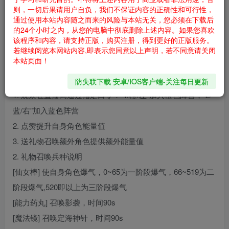
阵营增加能量推力，能量推力高的一方会推动能量球向低的
则，一切后果请用户自负，我们不保证内容的正确性和可行性，
一方前进。当能量球被推动到敌方景尽头时，本局游戏结
通过使用本站内容随之而来的风险与本站无关，您必须在下载后
的24个小时之内，从您的电脑中彻底删除上述内容。如果您喜欢
束，己方获胜。
该程序和内容，请支持正版，购买注册，得到更好的正版服务。
对波王中王玩法规则说明：
若继续阅览本网站内容,即表示您同意以上声明，若不同意请关闭
本站页面！
1. 基础玩法指令
操作规则：
防失联下载 安卓/IOS客户端-关注每日更新
1. 观众在直播间通过指定口令：“1/橙/左”加入橙色阵营；“2/
蓝/右”加入蓝色阵营
2. 点赞提升自身角色能量值
3. 送礼物召唤额外角色提供额外能量值
2. 礼物召唤兵种说明
[仙女棒] 使自身角色爆气，0~65为一阶段爆气，66~519为二
阶段爆气,520即以上为三阶段爆气
[能力药丸] 召唤影袭，时间90s
[魔法镜] 召唤定海神针，时间90s