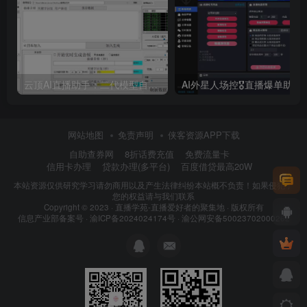
云顶AI直播助手：二代模型自然逼真、AI语音训练器、 AI语音无人直播机器人新方案，支持多个平台
AI外星人场控🎖直播爆单助手，一款专门为直播人打造的直
网站地图
免责声明
侠客资源APP下载
自助查券网
8折话费充值
免费流量卡
信用卡办理
贷款办理(多平台)
百度借贷最高20W
本站资源仅供研究学习请勿商用以及产生法律纠纷本站概不负责！如果侵犯了
您的权益请与我们联系
Copyright © 2023 ·
直播学苑-直播爱好者的聚集地
· 版权所有
信息产业部备案号 ·
渝ICP备2024024174号
·
渝公网安备50023702000262