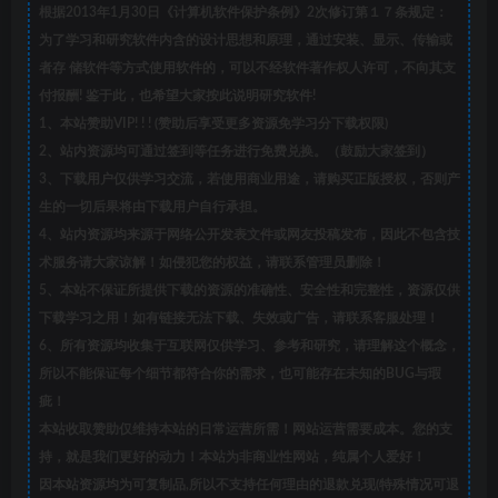
根据2013年1月30日《计算机软件保护条例》2次修订第１７条规定：
为了学习和研究软件内含的设计思想和原理，通过安装、显示、传输或
者存 储软件等方式使用软件的，可以不经软件著作权人许可，不向其支
付报酬! 鉴于此，也希望大家按此说明研究软件!
1、本站赞助VIP! ! ! (赞助后享受更多资源免学习分下载权限)
2、站内资源均可通过签到等任务进行免费兑换。（鼓励大家签到）
3、下载用户仅供学习交流，若使用商业用途，请购买正版授权，否则产
生的一切后果将由下载用户自行承担。
4、站内资源均来源于网络公开发表文件或网友投稿发布，因此不包含技
术服务请大家谅解！如侵犯您的权益，请联系管理员删除！
5、本站不保证所提供下载的资源的准确性、安全性和完整性，资源仅供
下载学习之用！如有链接无法下载、失效或广告，请联系客服处理！
6、所有资源均收集于互联网仅供学习、参考和研究，请理解这个概念，
所以不能保证每个细节都符合你的需求，也可能存在未知的BUG与瑕
疵！
本站收取赞助仅维持本站的日常运营所需！网站运营需要成本。您的支
持，就是我们更好的动力！本站为非商业性网站，纯属个人爱好！
因本站资源均为可复制品,所以不支持任何理由的退款兑现(特殊情况可退