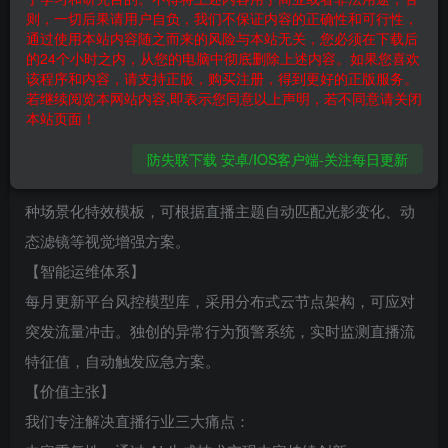
池技术实现 90% 防检测效果。独创的特征掩码技术，可对画
则，一切后果请用户自负，我们不保证内容的正确性和可行性，
面帧序列进行随机打乱重组，同步生成声纹特征码，彻底规
通过使用本站内容随之而来的风险与本站无关，您必须在下载后
的24个小时之内，从您的电脑中彻底删除上述内容。如果您喜欢
避平台非实时内容检测机制。
该程序和内容，请支持正版，购买注册，得到更好的正版服务。
【全场景解决方案】
若继续阅览本网站内容,即表示您同意以上声明，若不同意请关闭
本站页面！
支持dy / ks / xhs / TikTok 等主流平台，配备云端实时渲染系
统，通过动态变速抽帧技术实现画面动态模糊处理，配合智
防失联下载 安卓/IOS客户端-关注每日更新
能降噪算法，在提升观看流畅度的同时消除机械感。内置 12
种场景化特效模板，可根据直播主题自动匹配光影变化、动
态滤镜等视觉增强方案。
【智能运维体系】
每月更新平台风控模型库，采用分布式云节点架构，可应对
突发流量冲击。独创的异常行为预警系统，实时监测直播流
特征值，自动触发应急方案。
【价值主张】
我们专注解决直播行业三大痛点：