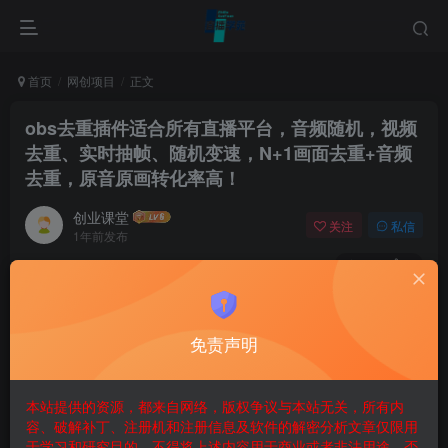
首页
网创项目
正文
obs去重插件适合所有直播平台，音频随机，视频
去重、实时抽帧、随机变速，N+1画面去重+音频
去重，原音原画转化率高！
创业课堂
关注
私信
1年前发布
670
9
​一刀不剪，原音原画，直接干，就是稳，转化率超高。日不
落直播神器！
免责声明
【核心技术突破】
行业首创画面音频双重去重引擎，采用 AI 智能算法实时生成
本站提供的资源，都来自网络，版权争议与本站无关，所有内
差异化内容，每 30 秒可创建 100 + 个版本，通过动态内容
容、破解补丁、注册机和注册信息及软件的解密分析文章仅限用
于学习和研究目的。不得将上述内容用于商业或者非法用途，否