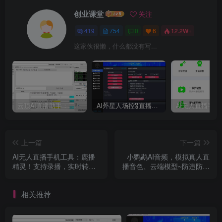
创业课堂
关注
419
754
0
6
12.2W+
这家伙很懒，什么都没有写...
云顶AI直播助手：二代模型自然逼真、AI语音训练器、 AI语音无人直播机器人新方案，支持多个平台
AI外星人场控🎖直播爆单助手，一款专门为直播人打造的直播辅助软件，支持商品带货、KS团购，手机开播、伴侣开播均可
上一篇
下一篇
AI无人直播手机工具：鹿播
小鹦鹉AI音频，模拟真人直
精灵！支持录播，实时转播
播音色、云端模型~防违防非
AI去重+OBS推流！零门槛搭
利器、无需担心电脑配置、
建无人直播间，支持多平台
实时插话，超逼真模拟真人
相关推荐
本地直播、转播及画中画直
互动！
播！