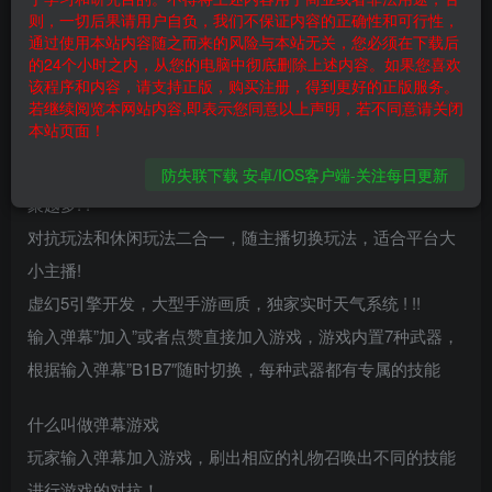
城主之后就有城主专属技能和称号
则，一切后果请用户自负，我们不保证内容的正确性和可行性，
可以全网直播间异步PK，多个直播间可以攻打同一座城池，
通过使用本站内容随之而来的风险与本站无关，您必须在下载后
的24个小时之内，从您的电脑中彻底删除上述内容。如果您喜欢
谁的积分最高谁就是下一任城主! 再也不会伤害自己直播间的
该程序和内容，请支持正版，购买注册，得到更好的正版服务。
大哥! ! 大哥牌面十足! !
若继续阅览本网站内容,即表示您同意以上声明，若不同意请关闭
本站页面！
自带家族属性，城池里除了最高分的城主，按照分数还设有
[护法]和[勇上]职位，让大哥兄弟多多!!让你直播间的大哥越
防失联下载 安卓/IOS客户端-关注每日更新
聚越多! !
对抗玩法和休闲玩法二合一，随主播切换玩法，适合平台大
小主播!
虚幻5引擎开发，大型手游画质，独家实时天气系统 ! !!
输入弹幕”加入”或者点赞直接加入游戏，游戏内置7种武器，
根据输入弹幕”B1B7″随时切换，每种武器都有专属的技能
什么叫做弹幕游戏
玩家输入弹幕加入游戏，刷出相应的礼物召唤出不同的技能
进行游戏的对抗！