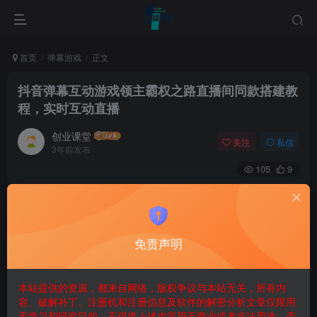
首页
弹幕游戏
正文
抖音弹幕互动游戏领主霸权之路直播间同款搭建教
程，实时互动直播
创业课堂
关注
私信
3年前发布
105
9
抖音弹幕互动游戏领主霸权之路直播间同款搭建教程，实时
互动直播
领主霸权之路介绍
免责声明
全新非同质化大作!!
类传奇SLG攻城玩法，传奇风格地图，全网大哥攻打地图上
本站提供的资源，都来自网络，版权争议与本站无关，所有内
20座城池，抢夺地图每座城池的冠名权，当上[城主]，获得
容、破解补丁、注册机和注册信息及软件的解密分析文章仅限用
于学习和研究目的。不得将上述内容用于商业或者非法用途，否