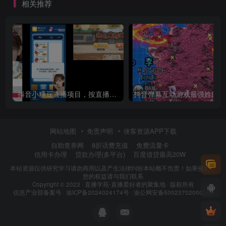
相关推荐
抖音小糖豆直播项目，按直播间点击获得收益
抖音
网站地图
免责声明
侠客资源APP下载
自助查券网
8折话费充值
免费流量卡
信用卡办理
贷款办理(多平台)
百度借贷最高20W
本站资源仅供研究学习请勿商用以及产生法律纠纷本站概不负责！如果侵犯了
您的权益请与我们联系
Copyright © 2023 ·
直播学苑-直播爱好者的聚集地
· 版权所有
信息产业部备案号 ·
渝ICP备2024024174号
·
渝公网安备50023702000262