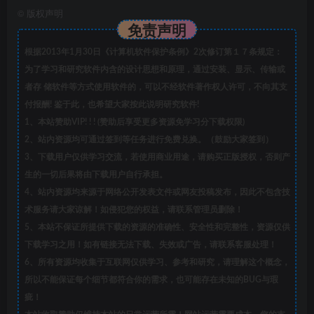
©
版权声明
免责声明
根据2013年1月30日《计算机软件保护条例》2次修订第１７条规定：
为了学习和研究软件内含的设计思想和原理，通过安装、显示、传输或
者存 储软件等方式使用软件的，可以不经软件著作权人许可，不向其支
付报酬! 鉴于此，也希望大家按此说明研究软件!
1、本站赞助VIP! ! ! (赞助后享受更多资源免学习分下载权限)
2、站内资源均可通过签到等任务进行免费兑换。（鼓励大家签到）
3、下载用户仅供学习交流，若使用商业用途，请购买正版授权，否则产
生的一切后果将由下载用户自行承担。
4、站内资源均来源于网络公开发表文件或网友投稿发布，因此不包含技
术服务请大家谅解！如侵犯您的权益，请联系管理员删除！
5、本站不保证所提供下载的资源的准确性、安全性和完整性，资源仅供
下载学习之用！如有链接无法下载、失效或广告，请联系客服处理！
6、所有资源均收集于互联网仅供学习、参考和研究，请理解这个概念，
所以不能保证每个细节都符合你的需求，也可能存在未知的BUG与瑕
疵！