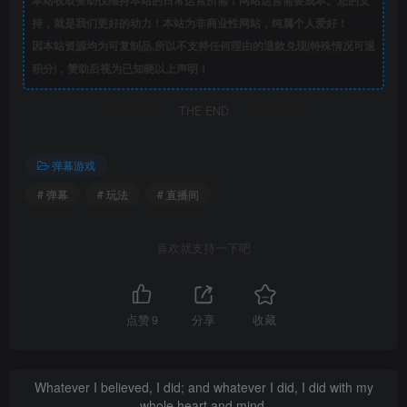
本站收取赞助仅维持本站的日常运营所需！网站运营需要成本。您的支
持，就是我们更好的动力！本站为非商业性网站，纯属个人爱好！
因本站资源均为可复制品,所以不支持任何理由的退款兑现(特殊情况可退
积分)，赞助后视为已知晓以上声明！
THE END
弹幕游戏
# 弹幕
# 玩法
# 直播间
喜欢就支持一下吧
点赞
9
分享
收藏
Whatever I believed, I did; and whatever I did, I did with my
whole heart and mind.