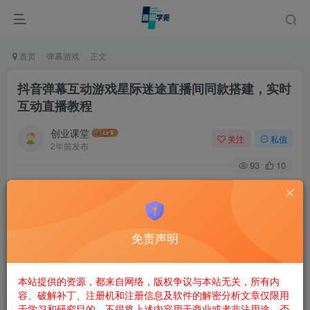
首页
弹幕游戏
正文
抖音弹幕互动游戏星际迷途直播间同款搭建，实时
互动直播教程
创业课堂
关注
私信
2年前发布
93
10
抖音弹幕互动游戏星际迷途直播间同款搭建，实时互动直播
教程
《星际迷途》是一款极具科幻感的飞行射击玩法。玩法以其
免责声明
氛围感及代入感超强的3D画面及音效而备受观众喜爱。玩法
中，用户将扮演一名星际指挥官，通过弹幕口令、赠送礼物
本站提供的资源，都来自网络，版权争议与本站无关，所有内
升级战斗机挑战各种关卡，展开一场场刺激的空中射击战
容、破解补丁、注册机和注册信息及软件的解密分析文章仅限用
于学习和研究目的。不得将上述内容用于商业或者非法用途，否