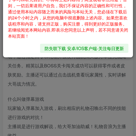
斗。在不断推进的关卡中，玩家将面对越来越强大的Boss，
则，一切后果请用户自负，我们不保证内容的正确性和可行性，
需要与其他星际指挥官良好配合才能取得胜利。
通过使用本站内容随之而来的风险与本站无关，您必须在下载后
的24个小时之内，从您的电脑中彻底删除上述内容。如果您喜欢
玩法规则
该程序和内容，请支持正版，购买注册，得到更好的正版服务。
直播间用户评论【1】或者【加入】生成带用户名字的战机，
若继续阅览本网站内容,即表示您同意以上声明，若不同意请关闭
本站页面！
多名用户生成多个战机，玩家可以通过【去左】/【去中】/
【去右】改变战机攻击方向，在直播间小玩法画面中同屏互
防失联下载 安卓/IOS客户端-关注每日更新
动，通过指定口令和礼物升级友方战机消灭敌方单位完成闯
关任务。精英以及BOSS关卡闯关成功可以获得零件或者皮
肤奖励。主播还可以通过点击战机查看玩家属性，实时讲解
大哥战力情况。
什么叫做弹幕游戏
玩家输入弹幕加入游戏，刷出相应的礼物召唤出不同的技能
进行游戏的对抗！
主播就是进行游戏解说，给大哥加油助威！礼物音浪为主播
收益。