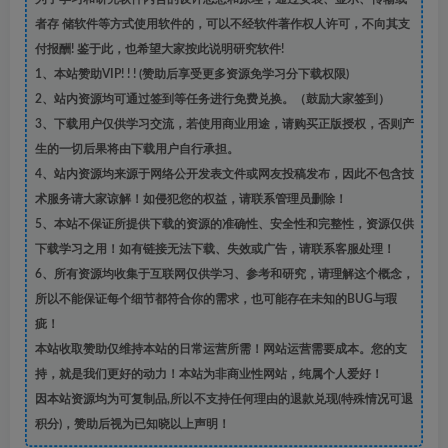
者存 储软件等方式使用软件的，可以不经软件著作权人许可，不向其支
付报酬! 鉴于此，也希望大家按此说明研究软件!
1、本站赞助VIP! ! ! (赞助后享受更多资源免学习分下载权限)
2、站内资源均可通过签到等任务进行免费兑换。（鼓励大家签到）
3、下载用户仅供学习交流，若使用商业用途，请购买正版授权，否则产
生的一切后果将由下载用户自行承担。
4、站内资源均来源于网络公开发表文件或网友投稿发布，因此不包含技
术服务请大家谅解！如侵犯您的权益，请联系管理员删除！
5、本站不保证所提供下载的资源的准确性、安全性和完整性，资源仅供
下载学习之用！如有链接无法下载、失效或广告，请联系客服处理！
6、所有资源均收集于互联网仅供学习、参考和研究，请理解这个概念，
所以不能保证每个细节都符合你的需求，也可能存在未知的BUG与瑕
疵！
本站收取赞助仅维持本站的日常运营所需！网站运营需要成本。您的支
持，就是我们更好的动力！本站为非商业性网站，纯属个人爱好！
因本站资源均为可复制品,所以不支持任何理由的退款兑现(特殊情况可退
积分)，赞助后视为已知晓以上声明！