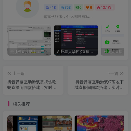
418
753
0
6
12.1W+
这家伙很懒，什么都没有写...
云顶AI直播助手：二代模型自然逼真、AI语音训练器、 AI语音无人直播机器人新方案，支持多个平台
AI外星人场控🎖直播爆单助手，一款专门为直播人打造的直播辅助软件，支持商品带货、KS团购，手机开播、伴侣开播均可
上一篇
下一篇
抖音弹幕互动游戏恶搞贪吃
抖音弹幕互动游戏Q萌地下
蛇直播间同款搭建，实时互
城直播间同款搭建，实时互
动直播教程
动直播教程
相关推荐