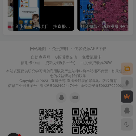
抖音小糖豆直播项目，按直播间点击获得收益
抖音
网站地图
免责声明
侠客资源APP下载
自助查券网
8折话费充值
免费流量卡
信用卡办理
贷款办理(多平台)
百度借贷最高20W
本站资源仅供研究学习请勿商用以及产生法律纠纷本站概不负责！如果侵犯了
您的权益请与我们联系
Copyright © 2023 ·
直播学苑-直播爱好者的聚集地
· 版权所有
信息产业部备案号 ·
渝ICP备2024024174号
·
渝公网安备50023702000262